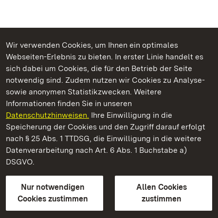
Wir verwenden Cookies, um Ihnen ein optimales
Webseiten-Erlebnis zu bieten. In erster Linie handelt es
Kommen. Staunen. Genießen.
sich dabei um Cookies, die für den Betrieb der Seite
notwendig sind. Zudem nutzen wir Cookies zu Analyse-
sowie anonymen Statistikzwecken. Weitere
Informationen finden Sie in unseren
Datenschutzhinweisen.
Ihre Einwilligung in die
Staatliche Schlösser und Gärten Baden‑Württemberg
Speicherung der Cookies und den Zugriff darauf erfolgt
nach § 25 Abs. 1 TTDSG, die Einwilligung in die weitere
Staatliche Schlösser und Gärten Baden-Württemberg
Datenverarbeitung nach Art. 6 Abs. 1 Buchstabe a)
DSGVO.
Kontakt
FAQ
Impressum
Datenschutz
Gebärdensprache
Leichte Sprache
Erklärung zur Barrierefreiheit
Nur notwendigen
Allen Cookies
BITV-konform (geprüfte Seiten)
Cookies zustimmen
zustimmen