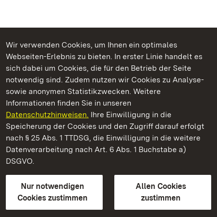
Wir verwenden Cookies, um Ihnen ein optimales
Webseiten-Erlebnis zu bieten. In erster Linie handelt es
Kommen. Staunen. Genießen.
sich dabei um Cookies, die für den Betrieb der Seite
notwendig sind. Zudem nutzen wir Cookies zu Analyse-
sowie anonymen Statistikzwecken. Weitere
Informationen finden Sie in unseren
Datenschutzhinweisen.
Ihre Einwilligung in die
Staatliche Schlösser und Gärten Baden‑Württemberg
Speicherung der Cookies und den Zugriff darauf erfolgt
nach § 25 Abs. 1 TTDSG, die Einwilligung in die weitere
Staatliche Schlösser und Gärten Baden-Württemberg
Datenverarbeitung nach Art. 6 Abs. 1 Buchstabe a)
DSGVO.
Kontakt
FAQ
Impressum
Datenschutz
Gebärdensprache
Leichte Sprache
Erklärung zur Barrierefreiheit
Nur notwendigen
Allen Cookies
BITV-konform (geprüfte Seiten)
Cookies zustimmen
zustimmen