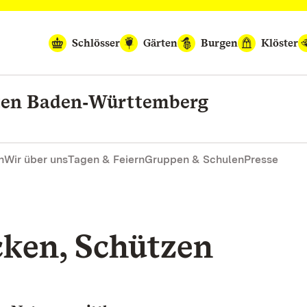
Schlösser
Gärten
Burgen
Klöster
rten Baden‑Württemberg
n
Wir über uns
Tagen & Feiern
Gruppen & Schulen
Presse
cken, Schützen