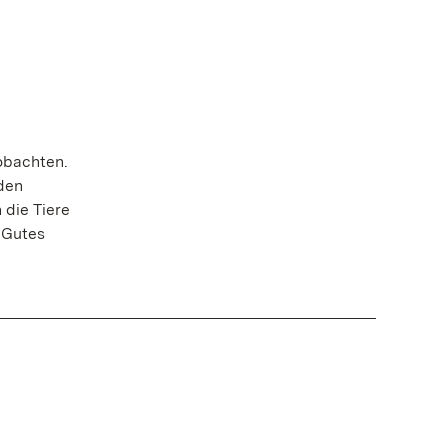
obachten.
den
 die Tiere
 Gutes