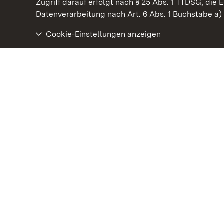
Kommen. Staunen. Genießen.
Zugriff darauf erfolgt nach § 25 Abs. 1 TTDSG, die E
Datenverarbeitung nach Art. 6 Abs. 1 Buchstabe a
Cookie-Einstellungen anzeigen
Staatliche Schlösser und Gärten Baden‑Württemberg