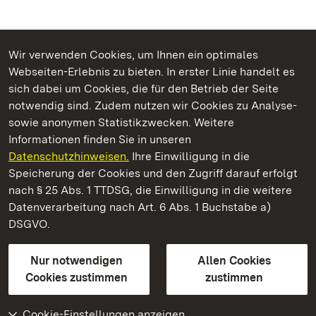
Wir verwenden Cookies, um Ihnen ein optimales
Webseiten-Erlebnis zu bieten. In erster Linie handelt es
Kommen. Staunen. Genießen.
sich dabei um Cookies, die für den Betrieb der Seite
notwendig sind. Zudem nutzen wir Cookies zu Analyse-
sowie anonymen Statistikzwecken. Weitere
Informationen finden Sie in unseren
Datenschutzhinweisen.
Ihre Einwilligung in die
Staatliche Schlösser und Gärten Baden‑Württemberg
Speicherung der Cookies und den Zugriff darauf erfolgt
nach § 25 Abs. 1 TTDSG, die Einwilligung in die weitere
Staatliche Schlösser und Gärten Baden-Württemberg
Datenverarbeitung nach Art. 6 Abs. 1 Buchstabe a)
DSGVO.
Kontakt
FAQ
Impressum
Datenschutz
Gebärdensprache
Leichte Sprache
Erklärung zur Barrierefreiheit
Nur notwendigen
Allen Cookies
BITV-konform (geprüfte Seiten)
Cookies zustimmen
zustimmen
Cookie-Einstellungen anzeigen