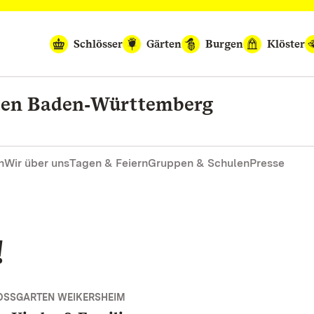
Schlösser
Gärten
Burgen
Klöster
rten Baden‑Württemberg
n
Wir über uns
Tagen & Feiern
Gruppen & Schulen
Presse
!
OSSGARTEN WEIKERSHEIM