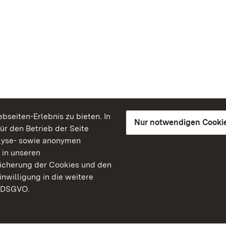
seiten-Erlebnis zu bieten. In
Nur notwendigen Cooki
für den Betrieb der Seite
lyse- sowie anonymen
 in unseren
peicherung der Cookies und den
inwilligung in die weitere
) DSGVO.
Staatliche Schlösser un
Baden-Württemberg