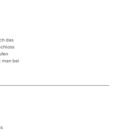
ch das
Schloss
ufen
t man bei
ss