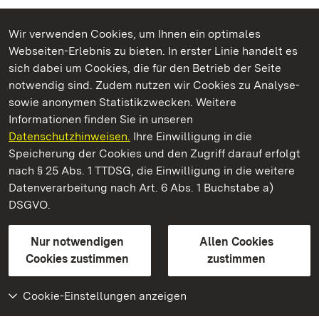
Wir verwenden Cookies, um Ihnen ein optimales
Webseiten-Erlebnis zu bieten. In erster Linie handelt es
Kommen. Staunen. Genießen.
sich dabei um Cookies, die für den Betrieb der Seite
notwendig sind. Zudem nutzen wir Cookies zu Analyse-
sowie anonymen Statistikzwecken. Weitere
Informationen finden Sie in unseren
Datenschutzhinweisen.
Ihre Einwilligung in die
Staatliche Schlösser und Gärten Baden‑Württemberg
Speicherung der Cookies und den Zugriff darauf erfolgt
nach § 25 Abs. 1 TTDSG, die Einwilligung in die weitere
Staatliche Schlösser und Gärten Baden-Württemberg
Datenverarbeitung nach Art. 6 Abs. 1 Buchstabe a)
DSGVO.
Kontakt
FAQ
Impressum
Datenschutz
Gebärdensprache
Leichte Sprache
Erklärung zur Barrierefreiheit
Nur notwendigen
Allen Cookies
BITV-konform (geprüfte Seiten)
Cookies zustimmen
zustimmen
Cookie-Einstellungen anzeigen
Weiteres