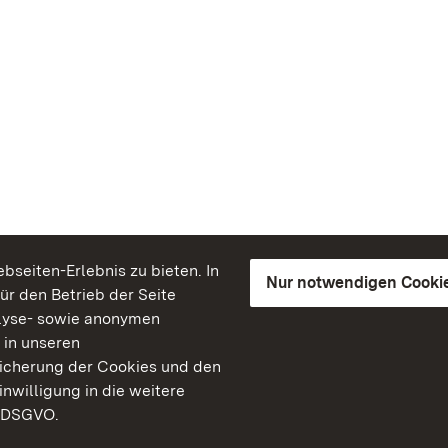
seiten-Erlebnis zu bieten. In
Nur notwendigen Cooki
für den Betrieb der Seite
lyse- sowie anonymen
 in unseren
peicherung der Cookies und den
inwilligung in die weitere
) DSGVO.
Staatliche Schlösser un