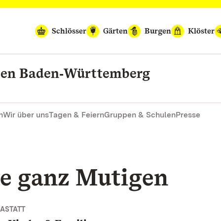
Schlösser
Gärten
Burgen
Klöster
rten Baden‑Württemberg
n
Wir über uns
Tagen & Feiern
Gruppen & Schulen
Presse
ie ganz Mutigen
ASTATT