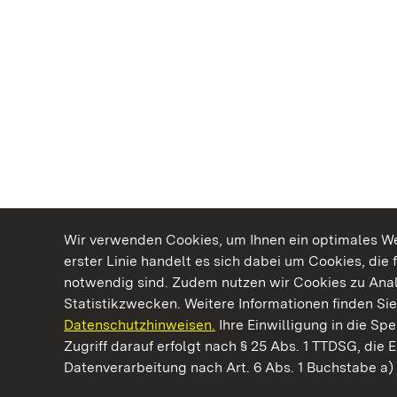
Wir verwenden Cookies, um Ihnen ein optimales Web
erster Linie handelt es sich dabei um Cookies, die 
notwendig sind. Zudem nutzen wir Cookies zu Ana
Statistikzwecken. Weitere Informationen finden Sie
Datenschutzhinweisen.
Ihre Einwilligung in die S
Kommen. Staunen. Genießen.
Zugriff darauf erfolgt nach § 25 Abs. 1 TTDSG, die E
Datenverarbeitung nach Art. 6 Abs. 1 Buchstabe a