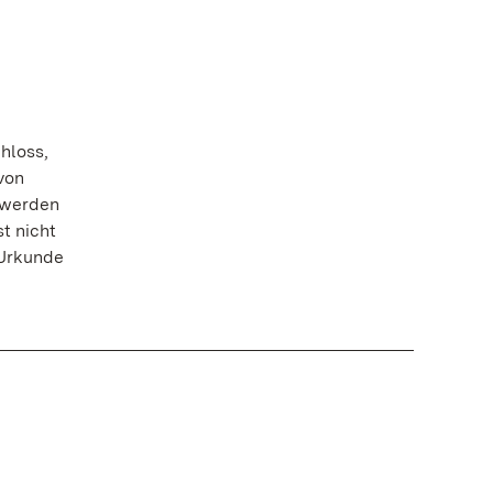
hloss,
 von
 werden
t nicht
 Urkunde