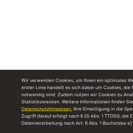
Wir verwenden Cookies, um Ihnen ein optimales Web
erster Linie handelt es sich dabei um Cookies, die 
notwendig sind. Zudem nutzen wir Cookies zu Ana
Statistikzwecken. Weitere Informationen finden Sie
Datenschutzhinweisen.
Ihre Einwilligung in die S
Kommen. Staunen. Genießen.
Zugriff darauf erfolgt nach § 25 Abs. 1 TTDSG, die E
Datenverarbeitung nach Art. 6 Abs. 1 Buchstabe a