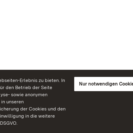
seiten-Erlebnis zu bieten. In
Nur notwendigen Cooki
für den Betrieb der Seite
lyse- sowie anonymen
 in unseren
peicherung der Cookies und den
inwilligung in die weitere
) DSGVO.
Staatliche Schlösser un