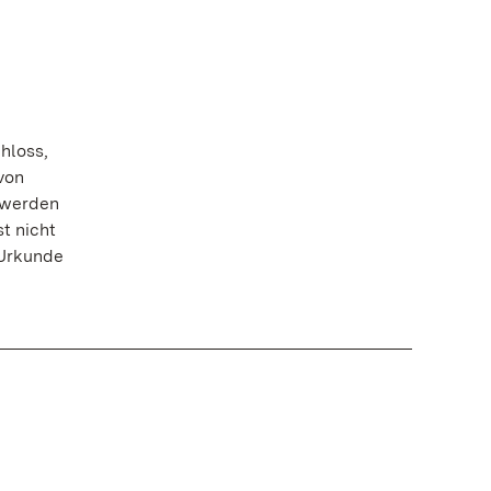
hloss,
 von
 werden
t nicht
 Urkunde