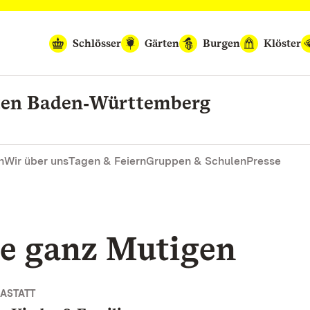
Schlösser
Gärten
Burgen
Klöster
rten Baden‑Württemberg
n
Wir über uns
Tagen & Feiern
Gruppen & Schulen
Presse
ie ganz Mutigen
ASTATT