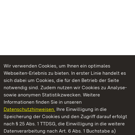
Wir verwenden Cookies, um Ihnen ein optimales
Webseiten-Erlebnis zu bieten. In erster Linie handelt es
Kommen. Staunen. Genießen.
sich dabei um Cookies, die für den Betrieb der Seite
notwendig sind. Zudem nutzen wir Cookies zu Analyse-
sowie anonymen Statistikzwecken. Weitere
Informationen finden Sie in unseren
Datenschutzhinweisen.
Ihre Einwilligung in die
Staatliche Schlösser und Gärten Baden‑Württemberg
Speicherung der Cookies und den Zugriff darauf erfolgt
nach § 25 Abs. 1 TTDSG, die Einwilligung in die weitere
Staatliche Schlösser und Gärten Baden-Württemberg
Datenverarbeitung nach Art. 6 Abs. 1 Buchstabe a)