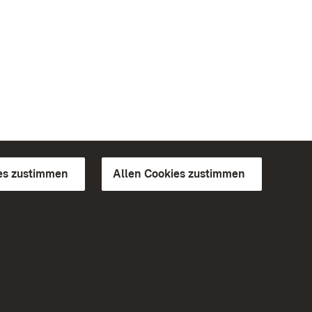
es zustimmen
Allen Cookies zustimmen
d Gärten
Weiteres
Portal