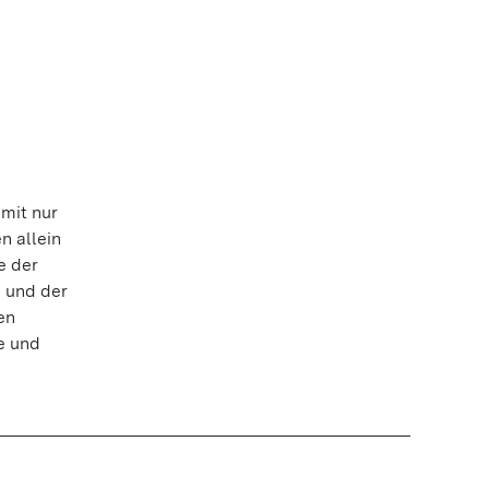
mit nur
n allein
e der
e und der
en
e und