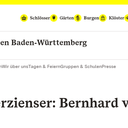
Schlösser
Gärten
Burgen
Klöster
rten Baden‑Württemberg
n
Wir über uns
Tagen & Feiern
Gruppen & Schulen
Presse
erzienser: Bernhard 