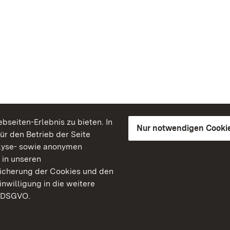
seiten-Erlebnis zu bieten. In
Nur notwendigen Cooki
für den Betrieb der Seite
lyse- sowie anonymen
 in unseren
peicherung der Cookies und den
inwilligung in die weitere
) DSGVO.
Staatliche Schlösser un
Baden-Württemberg