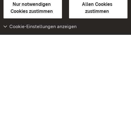
Erklärung zur Barrierefreiheit
Nur notwendigen
Allen Cookies
BITV-konform (geprüfte Seiten)
Cookies zustimmen
zustimmen
Cookie-Einstellungen anzeigen
Weiteres
Portal
Monumente
Besuchen Sie uns auf
Facebook
Besuchen Sie uns auf
Instagram
Besuchen Sie uns auf
Youtube
Lernen Sie unsere Apps
kennen
Google Play Store
App Store für iPhone