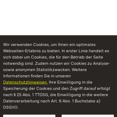
Wir verwenden Cookies, um Ihnen ein optimales
Webseiten-Erlebnis zu bieten. In erster Linie handelt es
Kommen. Staunen. Genießen.
sich dabei um Cookies, die für den Betrieb der Seite
notwendig sind. Zudem nutzen wir Cookies zu Analyse-
sowie anonymen Statistikzwecken. Weitere
Informationen finden Sie in unseren
Datenschutzhinweisen.
Ihre Einwilligung in die
Staatliche Schlösser und Gärten Baden‑Württemberg
Speicherung der Cookies und den Zugriff darauf erfolgt
nach § 25 Abs. 1 TTDSG, die Einwilligung in die weitere
Staatliche Schlösser und Gärten Baden-Württemberg
Datenverarbeitung nach Art. 6 Abs. 1 Buchstabe a)
DSGVO.
Kontakt
FAQ
Impressum
Datenschutz
Gebärdensprache
Leichte Sprache