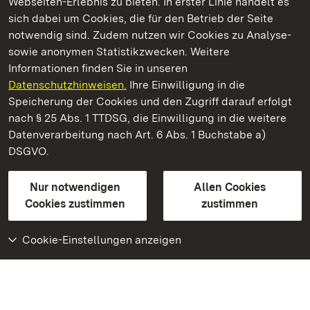
Webseiten-Erlebnis zu bieten. In erster Linie handelt es
Kommen. Staunen. Genießen.
sich dabei um Cookies, die für den Betrieb der Seite
notwendig sind. Zudem nutzen wir Cookies zu Analyse-
sowie anonymen Statistikzwecken. Weitere
Informationen finden Sie in unseren
Datenschutzhinweisen.
Ihre Einwilligung in die
Staatliche Schlösser und Gärten Baden‑Württemberg
Speicherung der Cookies und den Zugriff darauf erfolgt
nach § 25 Abs. 1 TTDSG, die Einwilligung in die weitere
Staatliche Schlösser und Gärten Baden-Württemberg
Datenverarbeitung nach Art. 6 Abs. 1 Buchstabe a)
DSGVO.
Kontakt
FAQ
Impressum
Datenschutz
Gebärdensprache
Leichte Sprache
Erklärung zur Barrierefreiheit
Nur notwendigen
Allen Cookies
BITV-konform (geprüfte Seiten)
Cookies zustimmen
zustimmen
Cookie-Einstellungen anzeigen
Weiteres
Portal
Monumente
Besuchen Sie uns auf
Facebook