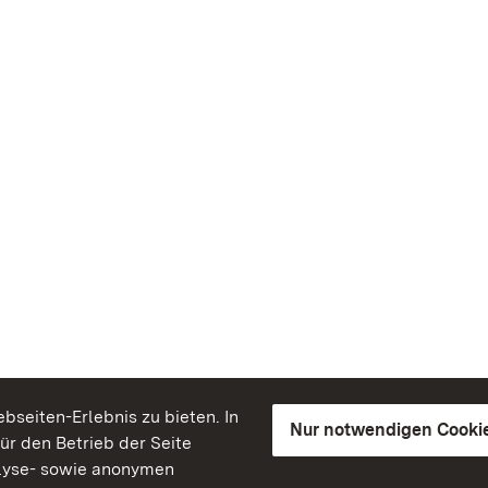
seiten-Erlebnis zu bieten. In
Nur notwendigen Cooki
für den Betrieb der Seite
lyse- sowie anonymen