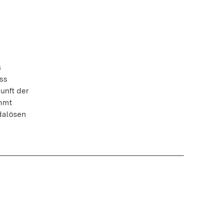
s
ss
kunft der
immt
dalösen