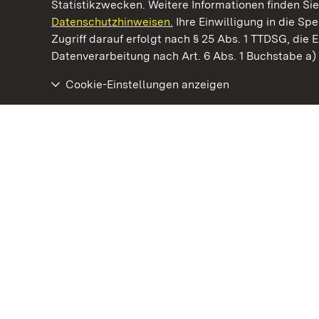
Statistikzwecken. Weitere Informationen finden Sie
Datenschutzhinweisen.
Ihre Einwilligung in die S
Kommen. Staunen. Genießen.
Zugriff darauf erfolgt nach § 25 Abs. 1 TTDSG, die E
Datenverarbeitung nach Art. 6 Abs. 1 Buchstabe a
Cookie-Einstellungen anzeigen
Staatliche Schlösser und Gärten Baden‑Württemberg