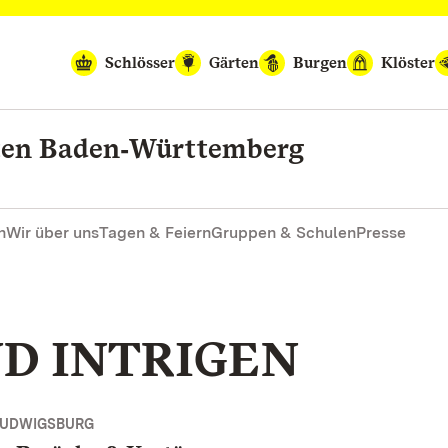
Schlösser
Gärten
Burgen
Klöster
rten Baden‑Württemberg
n
Wir über uns
Tagen & Feiern
Gruppen & Schulen
Presse
D INTRIGEN
LUDWIGSBURG