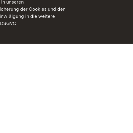
 in unseren
peicherung der Cookies und den
inwilligung in die weitere
) DSGVO.
Staatliche Schlösser un
Baden-Württemberg
Kontakt
FAQ
Impressum
Datenschutz
Gebärdensprache
Leichte Sprache
Erklärung zur Barrierefre
BITV-konform (geprüfte S