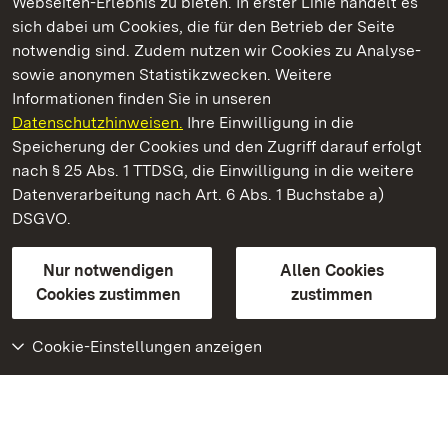
Webseiten-Erlebnis zu bieten. In erster Linie handelt es
Kommen. Staunen. Genießen.
sich dabei um Cookies, die für den Betrieb der Seite
notwendig sind. Zudem nutzen wir Cookies zu Analyse-
sowie anonymen Statistikzwecken. Weitere
Informationen finden Sie in unseren
Datenschutzhinweisen.
Ihre Einwilligung in die
Staatliche Schlösser und Gärten Baden‑Württemberg
Speicherung der Cookies und den Zugriff darauf erfolgt
nach § 25 Abs. 1 TTDSG, die Einwilligung in die weitere
Staatliche Schlösser und Gärten Baden-Württemberg
Datenverarbeitung nach Art. 6 Abs. 1 Buchstabe a)
DSGVO.
Kontakt
FAQ
Impressum
Datenschutz
Gebärdensprache
Leichte Sprache
Erklärung zur Barrierefreiheit
Nur notwendigen
Allen Cookies
BITV-konform (geprüfte Seiten)
Cookies zustimmen
zustimmen
Cookie-Einstellungen anzeigen
Weiteres
Portal
Monumente
Besuchen Sie uns auf
Facebook