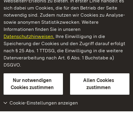
Webseiten-Erlebnis zu bieten. In erster Linie handelt es
Kommen. Staunen. Genießen.
sich dabei um Cookies, die für den Betrieb der Seite
notwendig sind. Zudem nutzen wir Cookies zu Analyse-
sowie anonymen Statistikzwecken. Weitere
Informationen finden Sie in unseren
Datenschutzhinweisen.
Ihre Einwilligung in die
Staatliche Schlösser und Gärten Baden‑Württemberg
Speicherung der Cookies und den Zugriff darauf erfolgt
nach § 25 Abs. 1 TTDSG, die Einwilligung in die weitere
Staatliche Schlösser und Gärten Baden-Württemberg
Datenverarbeitung nach Art. 6 Abs. 1 Buchstabe a)
DSGVO.
Kontakt
FAQ
Impressum
Datenschutz
Gebärdensprache
Leichte Sprache
Erklärung zur Barrierefreiheit
Nur notwendigen
Allen Cookies
BITV-konform (geprüfte Seiten)
Cookies zustimmen
zustimmen
Cookie-Einstellungen anzeigen
Weiteres
Portal
Monumente
Besuchen Sie uns auf
Facebook