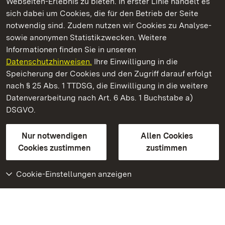
Webseiten-Erlebnis zu bieten. In erster Linie handelt es
Kommen. Staunen. Genießen.
sich dabei um Cookies, die für den Betrieb der Seite
notwendig sind. Zudem nutzen wir Cookies zu Analyse-
sowie anonymen Statistikzwecken. Weitere
Informationen finden Sie in unseren
Datenschutzhinweisen.
Ihre Einwilligung in die
Staatliche Schlösser und Gärten Baden‑Württemberg
Speicherung der Cookies und den Zugriff darauf erfolgt
nach § 25 Abs. 1 TTDSG, die Einwilligung in die weitere
Staatliche Schlösser und Gärten Baden-Württemberg
Datenverarbeitung nach Art. 6 Abs. 1 Buchstabe a)
DSGVO.
Kontakt
FAQ
Impressum
Datenschutz
Gebärdensprache
Leichte Sprache
Erklärung zur Barrierefreiheit
Nur notwendigen
Allen Cookies
BITV-konform (geprüfte Seiten)
Cookies zustimmen
zustimmen
Cookie-Einstellungen anzeigen
Weiteres
Portal
Monumente
Besuchen Sie uns auf
Facebook