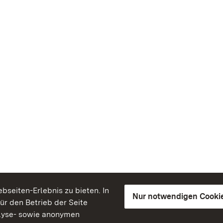
seiten-Erlebnis zu bieten. In
Nur notwendigen Cooki
für den Betrieb der Seite
lyse- sowie anonymen