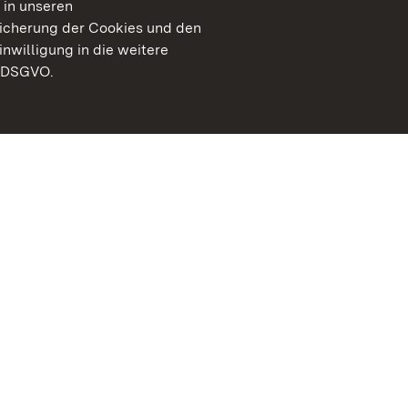
 in unseren
peicherung der Cookies und den
inwilligung in die weitere
) DSGVO.
Staatliche Schlösser un
Baden-Württemberg
Kontakt
FAQ
Impressum
Datenschutz
Gebärdensprache
Leichte Sprache
Erklärung zur Barrierefre
BITV-konform (geprüfte S