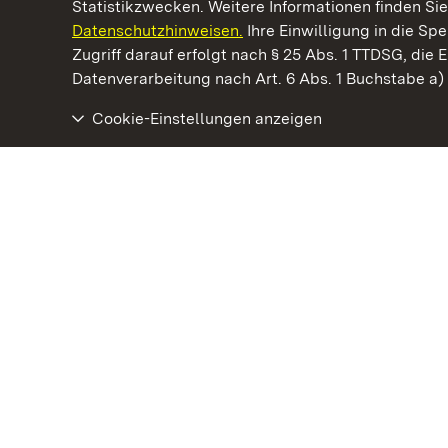
Statistikzwecken. Weitere Informationen finden Sie
Datenschutzhinweisen.
Ihre Einwilligung in die S
Kommen. Staunen. Genießen.
Zugriff darauf erfolgt nach § 25 Abs. 1 TTDSG, die E
Datenverarbeitung nach Art. 6 Abs. 1 Buchstabe a
Cookie-Einstellungen anzeigen
Staatliche Schlösser und Gärten Baden‑Württemberg