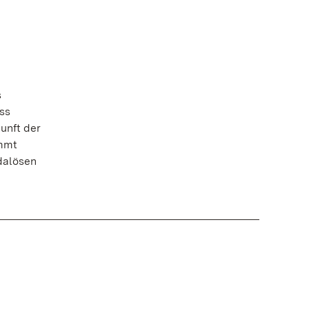
s
ss
kunft der
immt
dalösen