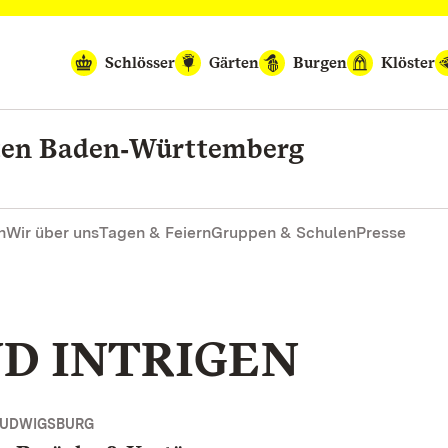
Schlösser
Gärten
Burgen
Klöster
rten Baden‑Württemberg
n
Wir über uns
Tagen & Feiern
Gruppen & Schulen
Presse
D INTRIGEN
LUDWIGSBURG