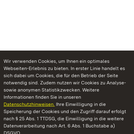
Wir verwenden Cookies, um Ihnen ein optimales
Webseiten-Erlebnis zu bieten. In erster Linie handelt es
Kommen. Staunen. Genießen.
sich dabei um Cookies, die für den Betrieb der Seite
notwendig sind. Zudem nutzen wir Cookies zu Analyse-
sowie anonymen Statistikzwecken. Weitere
Informationen finden Sie in unseren
Datenschutzhinweisen.
Ihre Einwilligung in die
Staatliche Schlösser und Gärten Baden‑Württemberg
Speicherung der Cookies und den Zugriff darauf erfolgt
nach § 25 Abs. 1 TTDSG, die Einwilligung in die weitere
Staatliche Schlösser und Gärten Baden-Württemberg
Datenverarbeitung nach Art. 6 Abs. 1 Buchstabe a)
DSGVO.
Kontakt
FAQ
Impressum
Datenschutz