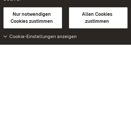
Gebärdensprache
Leichte Sprache
Erklärung zur Barrierefreiheit
Nur notwendigen
Allen Cookies
BITV-konform (geprüfte Seiten)
Cookies zustimmen
zustimmen
Cookie-Einstellungen anzeigen
Weiteres
Portal
Monumente
Besuchen Sie uns auf
Facebook
Besuchen Sie uns auf
Instagram
Besuchen Sie uns auf
Youtube
Lernen Sie unsere Apps
kennen
Google Play Store
App Store für iPhone