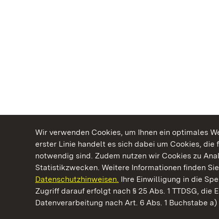
Wir verwenden Cookies, um Ihnen ein optimales Web
erster Linie handelt es sich dabei um Cookies, die 
notwendig sind. Zudem nutzen wir Cookies zu Ana
Statistikzwecken. Weitere Informationen finden Sie
Datenschutzhinweisen.
Ihre Einwilligung in die S
Kommen. Staunen. Genießen.
Zugriff darauf erfolgt nach § 25 Abs. 1 TTDSG, die E
Datenverarbeitung nach Art. 6 Abs. 1 Buchstabe a