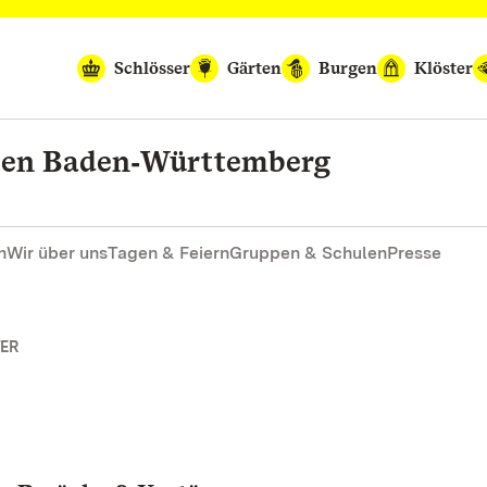
Schlösser
Gärten
Burgen
Klöster
rten Baden‑Württemberg
n
Wir über uns
Tagen & Feiern
Gruppen & Schulen
Presse
TER