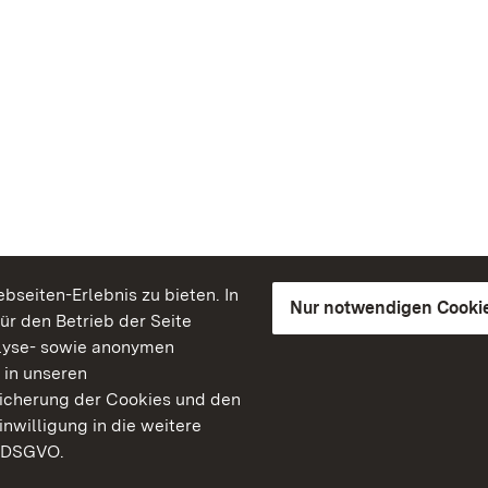
seiten-Erlebnis zu bieten. In
Nur notwendigen Cooki
für den Betrieb der Seite
lyse- sowie anonymen
 in unseren
peicherung der Cookies und den
inwilligung in die weitere
) DSGVO.
Staatliche Schlösser un