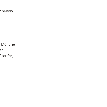
chensis
er Mönche
en
taufer,