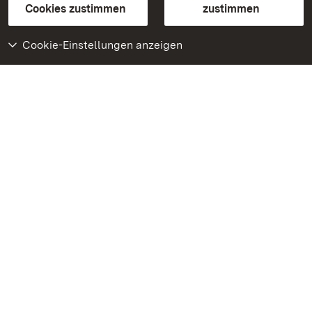
BITV-konform (geprüfte Seiten)
Cookies zustimmen
zustimmen
Cookie-Einstellungen anzeigen
Weiteres
Portal
Monumente
Besuchen Sie uns auf
Facebook
Besuchen Sie uns auf
Instagram
Besuchen Sie uns auf
Youtube
Lernen Sie unsere Apps
kennen
Google Play Store
App Store für iPhone