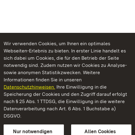
Wir verwenden Cookies, um Ihnen ein optimales
Webseiten-Erlebnis zu bieten. In erster Linie handelt es
Kommen. Staunen. Genießen.
sich dabei um Cookies, die für den Betrieb der Seite
notwendig sind. Zudem nutzen wir Cookies zu Analyse-
sowie anonymen Statistikzwecken. Weitere
Informationen finden Sie in unseren
Datenschutzhinweisen.
Ihre Einwilligung in die
Staatliche Schlösser und Gärten Baden‑Württemberg
Speicherung der Cookies und den Zugriff darauf erfolgt
nach § 25 Abs. 1 TTDSG, die Einwilligung in die weitere
Staatliche Schlösser und Gärten Baden-Württemberg
Datenverarbeitung nach Art. 6 Abs. 1 Buchstabe a)
DSGVO.
Kontakt
FAQ
Impressum
Datenschutz
Gebärdensprache
Leichte Sprache
Erklärung zur Barrierefreiheit
Nur notwendigen
Allen Cookies