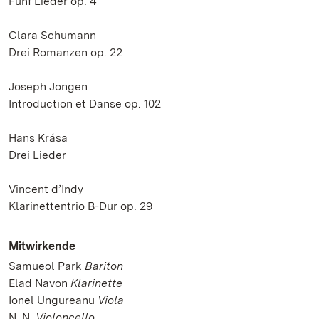
Fünf Lieder op. 4
Clara Schumann
Drei Romanzen op. 22
Joseph Jongen
Introduction et Danse op. 102
Hans Krása
Drei Lieder
Vincent d’Indy
Klarinettentrio B-Dur op. 29
Mitwirkende
Samueol Park
Bariton
Elad Navon
Klarinette
Ionel Ungureanu
Viola
N. N.
Violoncello