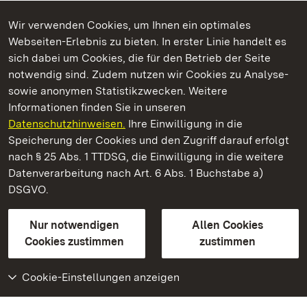
Wir verwenden Cookies, um Ihnen ein optimales
Webseiten-Erlebnis zu bieten. In erster Linie handelt es
Kommen. Staunen. Genießen.
sich dabei um Cookies, die für den Betrieb der Seite
notwendig sind. Zudem nutzen wir Cookies zu Analyse-
sowie anonymen Statistikzwecken. Weitere
Informationen finden Sie in unseren
Datenschutzhinweisen.
Ihre Einwilligung in die
Staatliche Schlösser und Gärten Baden‑Württemberg
Speicherung der Cookies und den Zugriff darauf erfolgt
nach § 25 Abs. 1 TTDSG, die Einwilligung in die weitere
Staatliche Schlösser und Gärten Baden-Württemberg
Datenverarbeitung nach Art. 6 Abs. 1 Buchstabe a)
DSGVO.
Kontakt
FAQ
Impressum
Datenschutz
Gebärdensprache
Leichte Sprache
Erklärung zur Barrierefreiheit
Nur notwendigen
Allen Cookies
BITV-konform (geprüfte Seiten)
Cookies zustimmen
zustimmen
Cookie-Einstellungen anzeigen
Weiteres
Portal
Monumente