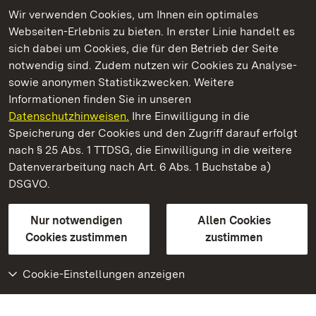
Wir verwenden Cookies, um Ihnen ein optimales
Webseiten-Erlebnis zu bieten. In erster Linie handelt es
Kommen. Staunen. Genießen.
sich dabei um Cookies, die für den Betrieb der Seite
notwendig sind. Zudem nutzen wir Cookies zu Analyse-
sowie anonymen Statistikzwecken. Weitere
Informationen finden Sie in unseren
Datenschutzhinweisen.
Ihre Einwilligung in die
Staatliche Schlösser und Gärten Baden‑Württemberg
Speicherung der Cookies und den Zugriff darauf erfolgt
nach § 25 Abs. 1 TTDSG, die Einwilligung in die weitere
Staatliche Schlösser und Gärten Baden-Württemberg
Datenverarbeitung nach Art. 6 Abs. 1 Buchstabe a)
DSGVO.
Kontakt
FAQ
Impressum
Datenschutz
Gebärdensprache
Leichte Sprache
Erklärung zur Barrierefreiheit
Nur notwendigen
Allen Cookies
BITV-konform (geprüfte Seiten)
Cookies zustimmen
zustimmen
Cookie-Einstellungen anzeigen
Weiteres
Portal
Monumente