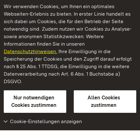
Wir verwenden Cookies, um Ihnen ein optimales
Webseiten-Erlebnis zu bieten. In erster Linie handelt es
Kommen. Staunen. Genießen.
sich dabei um Cookies, die für den Betrieb der Seite
notwendig sind. Zudem nutzen wir Cookies zu Analyse-
sowie anonymen Statistikzwecken. Weitere
Informationen finden Sie in unseren
Datenschutzhinweisen.
Ihre Einwilligung in die
Staatliche Schlösser und Gärten Baden‑Württemberg
Speicherung der Cookies und den Zugriff darauf erfolgt
nach § 25 Abs. 1 TTDSG, die Einwilligung in die weitere
Staatliche Schlösser und Gärten Baden-Württemberg
Datenverarbeitung nach Art. 6 Abs. 1 Buchstabe a)
DSGVO.
Kontakt
FAQ
Impressum
Datenschutz
Gebärdensprache
Leichte Sprache
Erklärung zur Barrierefreiheit
Nur notwendigen
Allen Cookies
BITV-konform (geprüfte Seiten)
Cookies zustimmen
zustimmen
Cookie-Einstellungen anzeigen
Weiteres
Portal
Monumente