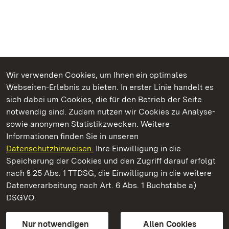
Wir verwenden Cookies, um Ihnen ein optimales
Webseiten-Erlebnis zu bieten. In erster Linie handelt es
Kommen. Staunen. Genießen.
sich dabei um Cookies, die für den Betrieb der Seite
notwendig sind. Zudem nutzen wir Cookies zu Analyse-
sowie anonymen Statistikzwecken. Weitere
Informationen finden Sie in unseren
Datenschutzhinweisen.
Ihre Einwilligung in die
Staatliche Schlösser und Gärten Baden‑Württemberg
Speicherung der Cookies und den Zugriff darauf erfolgt
nach § 25 Abs. 1 TTDSG, die Einwilligung in die weitere
Staatliche Schlösser und Gärten Baden-Württemberg
Datenverarbeitung nach Art. 6 Abs. 1 Buchstabe a)
DSGVO.
Kontakt
FAQ
Impressum
Datenschutz
Gebärdensprache
Leichte Sprache
Erklärung zur Barrierefreiheit
Nur notwendigen
Allen Cookies