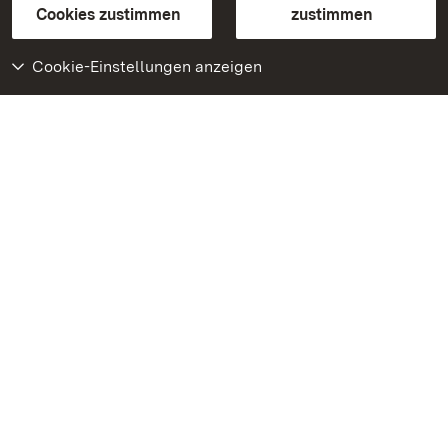
BITV-konform (geprüfte Seiten)
Cookies zustimmen
zustimmen
Cookie-Einstellungen anzeigen
Weiteres
Portal
Monumente
Besuchen Sie uns auf
Facebook
Besuchen Sie uns auf
Instagram
Besuchen Sie uns auf
Youtube
Lernen Sie unsere Apps
kennen
Google Play Store
App Store für iPhone