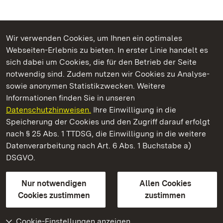
Wir verwenden Cookies, um Ihnen ein optimales
Webseiten-Erlebnis zu bieten. In erster Linie handelt es
Kommen. Staunen. Genießen.
sich dabei um Cookies, die für den Betrieb der Seite
notwendig sind. Zudem nutzen wir Cookies zu Analyse-
sowie anonymen Statistikzwecken. Weitere
Informationen finden Sie in unseren
Datenschutzhinweisen.
Ihre Einwilligung in die
Staatliche Schlösser und Gärten Baden‑Württemberg
Speicherung der Cookies und den Zugriff darauf erfolgt
nach § 25 Abs. 1 TTDSG, die Einwilligung in die weitere
Staatliche Schlösser und Gärten Baden-Württemberg
Datenverarbeitung nach Art. 6 Abs. 1 Buchstabe a)
DSGVO.
Kontakt
FAQ
Impressum
Datenschutz
Gebärdensprache
Leichte Sprache
Erklärung zur Barrierefreiheit
Nur notwendigen
Allen Cookies
BITV-konform (geprüfte Seiten)
Cookies zustimmen
zustimmen
Cookie-Einstellungen anzeigen