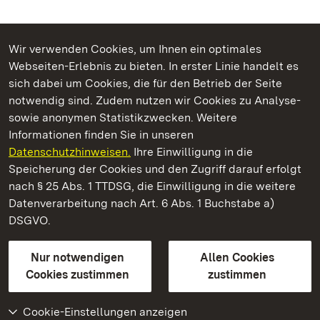
Wir verwenden Cookies, um Ihnen ein optimales
Webseiten-Erlebnis zu bieten. In erster Linie handelt es
Kommen. Staunen. Genießen.
sich dabei um Cookies, die für den Betrieb der Seite
notwendig sind. Zudem nutzen wir Cookies zu Analyse-
sowie anonymen Statistikzwecken. Weitere
Informationen finden Sie in unseren
Datenschutzhinweisen.
Ihre Einwilligung in die
Staatliche Schlösser und Gärten Baden‑Württemberg
Speicherung der Cookies und den Zugriff darauf erfolgt
nach § 25 Abs. 1 TTDSG, die Einwilligung in die weitere
Staatliche Schlösser und Gärten Baden-Württemberg
Datenverarbeitung nach Art. 6 Abs. 1 Buchstabe a)
DSGVO.
Kontakt
FAQ
Impressum
Datenschutz
Gebärdensprache
Leichte Sprache
Erklärung zur Barrierefreiheit
Nur notwendigen
Allen Cookies
BITV-konform (geprüfte Seiten)
Cookies zustimmen
zustimmen
Cookie-Einstellungen anzeigen
Weiteres