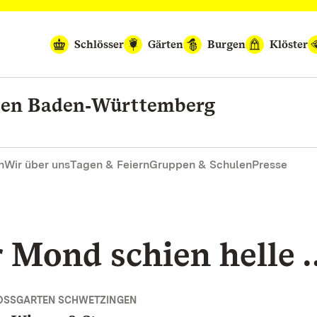
Schlösser
Gärten
Burgen
Klöster
rten Baden‑Württemberg
n
Wir über uns
Tagen & Feiern
Gruppen & Schulen
Presse
r Mond schien helle 
OSSGARTEN SCHWETZINGEN