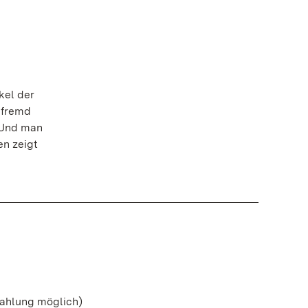
kel der
 fremd
 Und man
en zeigt
zahlung möglich)