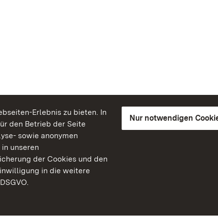
seiten-Erlebnis zu bieten. In
Nur notwendigen Cooki
für den Betrieb der Seite
lyse- sowie anonymen
 in unseren
peicherung der Cookies und den
inwilligung in die weitere
) DSGVO.
Staatliche Schlösser un
Baden-Württemberg