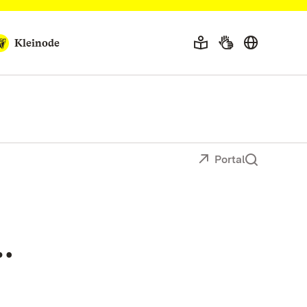
Kleinode
Portal
…