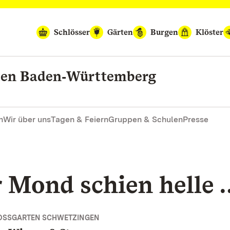
Schlösser
Gärten
Burgen
Klöster
rten Baden‑Württemberg
n
Wir über uns
Tagen & Feiern
Gruppen & Schulen
Presse
r Mond schien helle 
OSSGARTEN SCHWETZINGEN