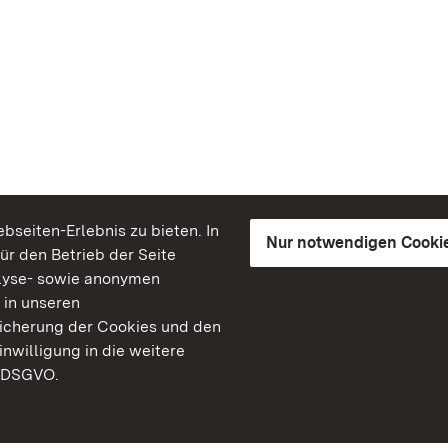
seiten-Erlebnis zu bieten. In
Nur notwendigen Cooki
für den Betrieb der Seite
lyse- sowie anonymen
 in unseren
peicherung der Cookies und den
inwilligung in die weitere
) DSGVO.
Staatliche Schlösser un
Baden-Württemberg