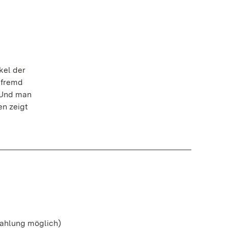
kel der
 fremd
 Und man
en zeigt
zahlung möglich)