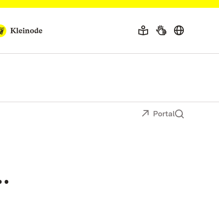
Kleinode
Portal
…