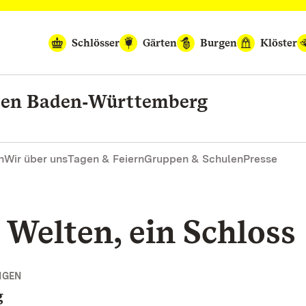
Schlösser
Gärten
Burgen
Klöster
rten Baden‑Württemberg
n
Wir über uns
Tagen & Feiern
Gruppen & Schulen
Presse
 Welten, ein Schloss
NGEN
g