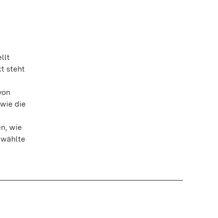
llt
t steht
von
wie die
n, wie
ewählte