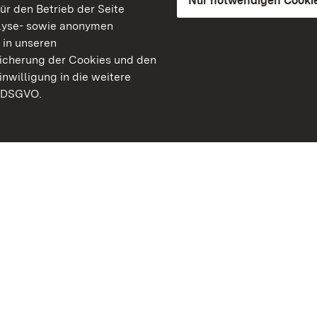
Nur notwendigen Cooki
für den Betrieb der Seite
lyse- sowie anonymen
 in unseren
peicherung der Cookies und den
inwilligung in die weitere
) DSGVO.
Staatliche Schlösser un
Baden-Württemberg
Kontakt
FAQ
Impressum
Datenschutz
Gebärdensprache
Leichte Sprache
Erklärung zur Barrierefre
BITV-konform (geprüfte S