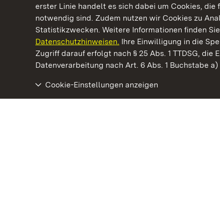
erster Linie handelt es sich dabei um Cookies, die 
notwendig sind. Zudem nutzen wir Cookies zu Ana
Statistikzwecken. Weitere Informationen finden Sie
Datenschutzhinweisen.
Ihre Einwilligung in die S
Kommen. Staunen. Genießen.
Zugriff darauf erfolgt nach § 25 Abs. 1 TTDSG, die E
Datenverarbeitung nach Art. 6 Abs. 1 Buchstabe a
Cookie-Einstellungen anzeigen
Staatliche Schlösser und Gärten Baden‑Württemberg