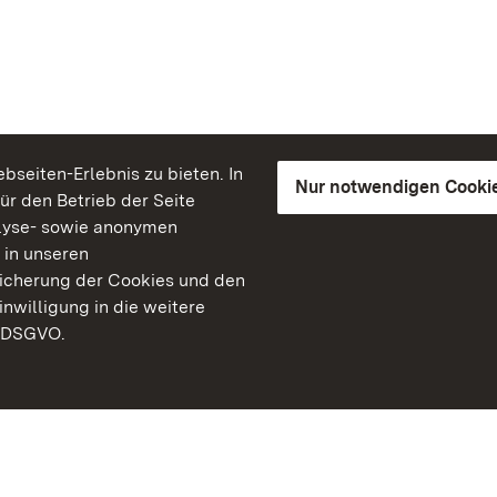
seiten-Erlebnis zu bieten. In
Nur notwendigen Cooki
für den Betrieb der Seite
lyse- sowie anonymen
 in unseren
peicherung der Cookies und den
inwilligung in die weitere
) DSGVO.
Staatliche Schlösser un
Baden-Württemberg
Kontakt
FAQ
Impressum
Datenschutz