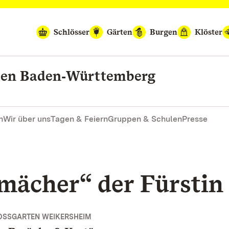
Schlösser
Gärten
Burgen
Klöster
rten Baden‑Württemberg
n
Wir über uns
Tagen & Feiern
Gruppen & Schulen
Presse
mächer“ der Fürstin
OSSGARTEN WEIKERSHEIM