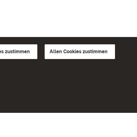
es zustimmen
Allen Cookies zustimmen
d Gärten
Weiteres
Portal
Monumente
Besuchen Sie uns auf Facebook
Besuchen Sie uns auf Instagram