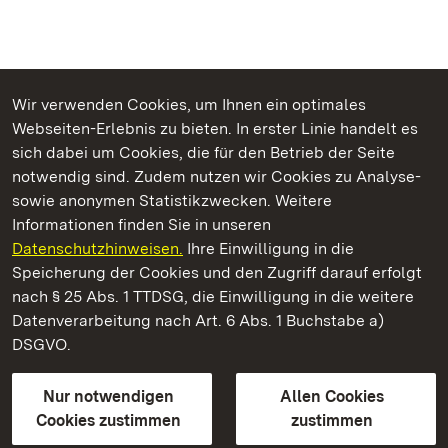
Wir verwenden Cookies, um Ihnen ein optimales
Webseiten-Erlebnis zu bieten. In erster Linie handelt es
Kommen. Staunen. Genießen.
sich dabei um Cookies, die für den Betrieb der Seite
notwendig sind. Zudem nutzen wir Cookies zu Analyse-
sowie anonymen Statistikzwecken. Weitere
Informationen finden Sie in unseren
Datenschutzhinweisen.
Ihre Einwilligung in die
Staatliche Schlösser und Gärten Baden‑Württemberg
Speicherung der Cookies und den Zugriff darauf erfolgt
nach § 25 Abs. 1 TTDSG, die Einwilligung in die weitere
Staatliche Schlösser und Gärten Baden-Württemberg
Datenverarbeitung nach Art. 6 Abs. 1 Buchstabe a)
DSGVO.
Kontakt
FAQ
Impressum
Datenschutz
Gebärdensprache
Leichte Sprache
Erklärung zur Barrierefreiheit
Nur notwendigen
Allen Cookies
BITV-konform (geprüfte Seiten)
Cookies zustimmen
zustimmen