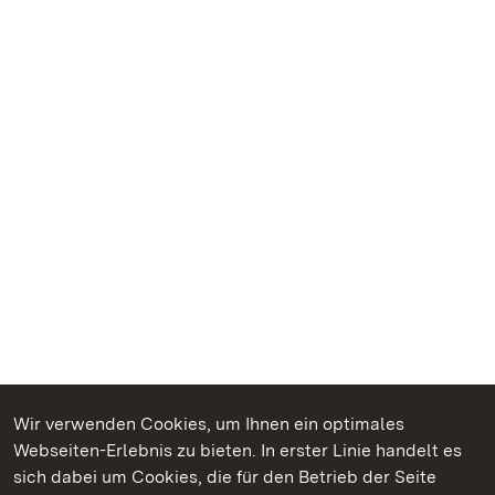
Wir verwenden Cookies, um Ihnen ein optimales
Webseiten-Erlebnis zu bieten. In erster Linie handelt es
Kommen. Staunen. Genießen.
sich dabei um Cookies, die für den Betrieb der Seite