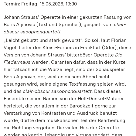
Termin: Freitag, 15.05.2026, 19:30
Johann Strauss’ Operette in einer gekürzten Fassung von
Boris Aljinovic (Text und Sprecher), gespielt vom
clair-
obscur sacophonquartett
„Leicht gekürzt und stark gewürzt“: So soll laut Florian
Vogel, Leiter des Kleist-Forums in Frankfurt (Oder), diese
Version von Johann Strauss’ bitterböser Operette
Die
Fledermaus
werden. Garanten dafür, dass in der Kürze
hier tatsächlich die Würze liegt, sind der Schauspieler
Boris Aljinovic, der, weil an diesem Abend nicht
gesungen wird, seine eigene Textfassung spielen wird,
und das
clair-obscur saxophonquartett
. Dass dieses
Ensemble seinen Namen von der Hell-Dunkel-Malerei
herleitet, die vor allem in der Barockzeit gerne zur
Verstärkung von Kontrasten und Ausdruck benutzt
wurde, dürfte dem musikalischen Teil der Bearbeitung
die Richtung vorgeben: Die vielen Hits der Operette
werden so kantig, lebendig und virtuos serviert, dass