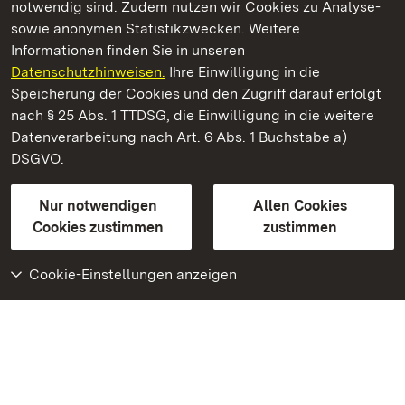
notwendig sind. Zudem nutzen wir Cookies zu Analyse-
sowie anonymen Statistikzwecken. Weitere
Informationen finden Sie in unseren
Datenschutzhinweisen.
Ihre Einwilligung in die
Staatliche Schlösser und Gärten Baden‑Württemberg
Speicherung der Cookies und den Zugriff darauf erfolgt
nach § 25 Abs. 1 TTDSG, die Einwilligung in die weitere
Staatliche Schlösser und Gärten Baden-Württemberg
Datenverarbeitung nach Art. 6 Abs. 1 Buchstabe a)
DSGVO.
Kontakt
FAQ
Impressum
Datenschutz
Gebärdensprache
Leichte Sprache
Erklärung zur Barrierefreiheit
Nur notwendigen
Allen Cookies
BITV-konform (geprüfte Seiten)
Cookies zustimmen
zustimmen
Cookie-Einstellungen anzeigen
Weiteres
Portal
Monumente
Besuchen Sie uns auf
Facebook
Besuchen Sie uns auf
Instagram