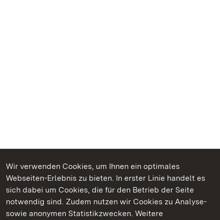
Wir verwenden Cookies, um Ihnen ein optimales
Webseiten-Erlebnis zu bieten. In erster Linie handelt es
Kommen. Staunen. Genießen.
sich dabei um Cookies, die für den Betrieb der Seite
notwendig sind. Zudem nutzen wir Cookies zu Analyse-
sowie anonymen Statistikzwecken. Weitere