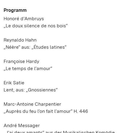
Programm
Honoré d’Ambruys
„Le doux silence de nos bois“
Reynaldo Hahn
„Néère“ aus: „Études latines“
Françoise Hardy
„Le temps de l’amour“
Erik Satie
Lent, aus: „Gnossiennes“
Marc-Antoine Charpentier
„Auprès du feu l’on fait l’amour“ H. 446
André Messager
„J’ai deux amants“ aus der Musikalischen Komödie