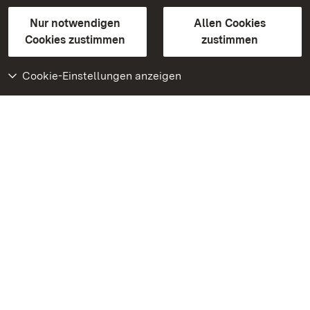
Gebärdensprache
Leichte Sprache
Erklärung zur Barrierefreiheit
Nur notwendigen
Allen Cookies
BITV-konform (geprüfte Seiten)
Cookies zustimmen
zustimmen
Cookie-Einstellungen anzeigen
Weiteres
Portal
Monumente
Besuchen Sie uns auf
Facebook
Besuchen Sie uns auf
Instagram
Besuchen Sie uns auf
Youtube
Lernen Sie unsere Apps
kennen
Google Play Store
App Store für iPhone