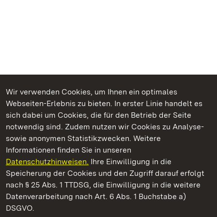
Wir verwenden Cookies, um Ihnen ein optimales
Webseiten-Erlebnis zu bieten. In erster Linie handelt es
Kommen. Staunen. Genießen.
sich dabei um Cookies, die für den Betrieb der Seite
notwendig sind. Zudem nutzen wir Cookies zu Analyse-
sowie anonymen Statistikzwecken. Weitere
Informationen finden Sie in unseren
Datenschutzhinweisen.
Ihre Einwilligung in die
Staatliche Schlösser und Gärten Baden‑Württemberg
Speicherung der Cookies und den Zugriff darauf erfolgt
nach § 25 Abs. 1 TTDSG, die Einwilligung in die weitere
Staatliche Schlösser und Gärten Baden-Württemberg
Datenverarbeitung nach Art. 6 Abs. 1 Buchstabe a)
DSGVO.
Kontakt
FAQ
Impressum
Datenschutz