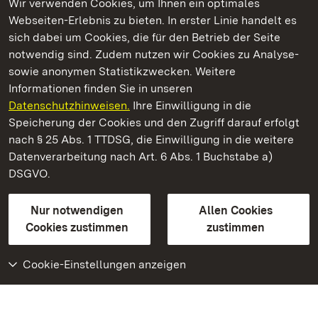
Wir verwenden Cookies, um Ihnen ein optimales
Webseiten-Erlebnis zu bieten. In erster Linie handelt es
Kommen. Staunen. Genießen.
sich dabei um Cookies, die für den Betrieb der Seite
notwendig sind. Zudem nutzen wir Cookies zu Analyse-
sowie anonymen Statistikzwecken. Weitere
Informationen finden Sie in unseren
Datenschutzhinweisen.
Ihre Einwilligung in die
Staatliche Schlösser und Gärten Baden‑Württemberg
Speicherung der Cookies und den Zugriff darauf erfolgt
nach § 25 Abs. 1 TTDSG, die Einwilligung in die weitere
Staatliche Schlösser und Gärten Baden-Württemberg
Datenverarbeitung nach Art. 6 Abs. 1 Buchstabe a)
DSGVO.
Kontakt
FAQ
Impressum
Datenschutz
Gebärdensprache
Leichte Sprache
Erklärung zur Barrierefreiheit
Nur notwendigen
Allen Cookies
BITV-konform (geprüfte Seiten)
Cookies zustimmen
zustimmen
Cookie-Einstellungen anzeigen
Weiteres
Portal
Monumente
Besuchen Sie uns auf