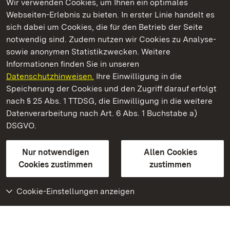
Wir verwenden Cookies, um Ihnen ein optimales
Webseiten-Erlebnis zu bieten. In erster Linie handelt es
Kommen. Staunen. Genießen.
sich dabei um Cookies, die für den Betrieb der Seite
notwendig sind. Zudem nutzen wir Cookies zu Analyse-
sowie anonymen Statistikzwecken. Weitere
Informationen finden Sie in unseren
Datenschutzhinweisen.
Ihre Einwilligung in die
Staatliche Schlösser und Gärten Baden‑Württemberg
Speicherung der Cookies und den Zugriff darauf erfolgt
nach § 25 Abs. 1 TTDSG, die Einwilligung in die weitere
Staatliche Schlösser und Gärten Baden-Württemberg
Datenverarbeitung nach Art. 6 Abs. 1 Buchstabe a)
DSGVO.
Kontakt
FAQ
Impressum
Datenschutz
Gebärdensprache
Leichte Sprache
Erklärung zur Barrierefreiheit
Nur notwendigen
Allen Cookies
BITV-konform (geprüfte Seiten)
Cookies zustimmen
zustimmen
Cookie-Einstellungen anzeigen
Weiteres
Portal
Monumente
Besuchen Sie uns auf