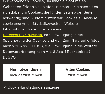
Wir verwenden Cookies, um Ihnen ein optimales
Webseiten-Erlebnis zu bieten. In erster Linie handelt es
Kommen. Staunen. Genießen.
sich dabei um Cookies, die für den Betrieb der Seite
notwendig sind. Zudem nutzen wir Cookies zu Analyse-
sowie anonymen Statistikzwecken. Weitere
Informationen finden Sie in unseren
Datenschutzhinweisen.
Ihre Einwilligung in die
Staatliche Schlösser und Gärten Baden‑Württemberg
Speicherung der Cookies und den Zugriff darauf erfolgt
nach § 25 Abs. 1 TTDSG, die Einwilligung in die weitere
Staatliche Schlösser und Gärten Baden-Württemberg
Datenverarbeitung nach Art. 6 Abs. 1 Buchstabe a)
DSGVO.
Kontakt
FAQ
Impressum
Datenschutz
Gebärdensprache
Leichte Sprache
Erklärung zur Barrierefreiheit
Nur notwendigen
Allen Cookies
BITV-konform (geprüfte Seiten)
Cookies zustimmen
zustimmen
Cookie-Einstellungen anzeigen
Weiteres
Portal
Monumente
Besuchen Sie uns auf