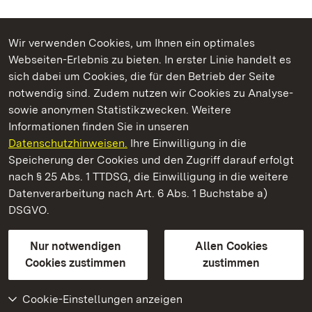
Wir verwenden Cookies, um Ihnen ein optimales
Webseiten-Erlebnis zu bieten. In erster Linie handelt es
Kommen. Staunen. Genießen.
sich dabei um Cookies, die für den Betrieb der Seite
notwendig sind. Zudem nutzen wir Cookies zu Analyse-
sowie anonymen Statistikzwecken. Weitere
Informationen finden Sie in unseren
Datenschutzhinweisen.
Ihre Einwilligung in die
Staatliche Schlösser und Gärten Baden‑Württemberg
Speicherung der Cookies und den Zugriff darauf erfolgt
nach § 25 Abs. 1 TTDSG, die Einwilligung in die weitere
Staatliche Schlösser und Gärten Baden-Württemberg
Datenverarbeitung nach Art. 6 Abs. 1 Buchstabe a)
DSGVO.
Kontakt
FAQ
Impressum
Datenschutz
Gebärdensprache
Leichte Sprache
Erklärung zur Barrierefreiheit
Nur notwendigen
Allen Cookies
BITV-konform (geprüfte Seiten)
Cookies zustimmen
zustimmen
Cookie-Einstellungen anzeigen
Weiteres