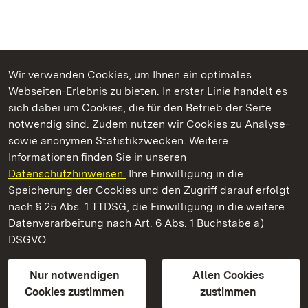
Wir verwenden Cookies, um Ihnen ein optimales
Webseiten-Erlebnis zu bieten. In erster Linie handelt es
Kommen. Staunen. Genießen.
sich dabei um Cookies, die für den Betrieb der Seite
notwendig sind. Zudem nutzen wir Cookies zu Analyse-
sowie anonymen Statistikzwecken. Weitere
Informationen finden Sie in unseren
Datenschutzhinweisen.
Ihre Einwilligung in die
Staatliche Schlösser und Gärten Baden‑Württemberg
Speicherung der Cookies und den Zugriff darauf erfolgt
nach § 25 Abs. 1 TTDSG, die Einwilligung in die weitere
Staatliche Schlösser und Gärten Baden-Württemberg
Datenverarbeitung nach Art. 6 Abs. 1 Buchstabe a)
DSGVO.
Kontakt
FAQ
Impressum
Datenschutz
Gebärdensprache
Leichte Sprache
Erklärung zur Barrierefreiheit
Nur notwendigen
Allen Cookies
BITV-konform (geprüfte Seiten)
Cookies zustimmen
zustimmen