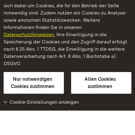
Kommen. Staunen. Genießen.
sich dabei um Cookies, die für den Betrieb der Seite
notwendig sind. Zudem nutzen wir Cookies zu Analyse-
sowie anonymen Statistikzwecken. Weitere
Informationen finden Sie in unseren
Datenschutzhinweisen.
Ihre Einwilligung in die
Staatliche Schlösser und Gärten Baden‑Württemberg
Speicherung der Cookies und den Zugriff darauf erfolgt
nach § 25 Abs. 1 TTDSG, die Einwilligung in die weitere
Staatliche Schlösser und Gärten Baden-Württemberg
Datenverarbeitung nach Art. 6 Abs. 1 Buchstabe a)
DSGVO.
Kontakt
FAQ
Impressum
Datenschutz
Gebärdensprache
Leichte Sprache
Erklärung zur Barrierefreiheit
Nur notwendigen
Allen Cookies
BITV-konform (geprüfte Seiten)
Cookies zustimmen
zustimmen
Cookie-Einstellungen anzeigen
Weiteres
Portal
Monumente
Besuchen Sie uns auf
Facebook