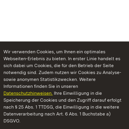
Wir verwenden Cookies, um Ihnen ein optimales
Webseiten-Erlebnis zu bieten. In erster Linie handelt es
Kommen. Staunen. Genießen.
sich dabei um Cookies, die für den Betrieb der Seite
notwendig sind. Zudem nutzen wir Cookies zu Analyse-
sowie anonymen Statistikzwecken. Weitere
Informationen finden Sie in unseren
Datenschutzhinweisen.
Ihre Einwilligung in die
Staatliche Schlösser und Gärten Baden‑Württemberg
Speicherung der Cookies und den Zugriff darauf erfolgt
nach § 25 Abs. 1 TTDSG, die Einwilligung in die weitere
Staatliche Schlösser und Gärten Baden-Württemberg
Datenverarbeitung nach Art. 6 Abs. 1 Buchstabe a)
DSGVO.
Kontakt
FAQ
Impressum
Datenschutz