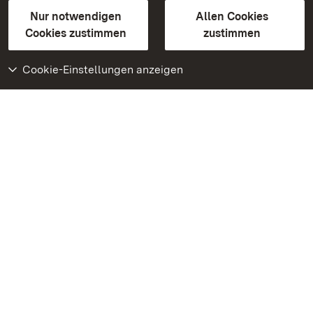
Gebärdensprache
Leichte Sprache
Erklärung zur Barrierefreiheit
Nur notwendigen
Allen Cookies
BITV-konform (geprüfte Seiten)
Cookies zustimmen
zustimmen
Cookie-Einstellungen anzeigen
Weiteres
Portal
Monumente
Besuchen Sie uns auf
Facebook
Besuchen Sie uns auf
Instagram
Besuchen Sie uns auf
Youtube
Lernen Sie unsere Apps
kennen
Google Play Store
App Store für iPhone