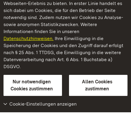
Webseiten-Erlebnis zu bieten. In erster Linie handelt es
Kommen. Staunen. Genießen.
sich dabei um Cookies, die für den Betrieb der Seite
notwendig sind. Zudem nutzen wir Cookies zu Analyse-
sowie anonymen Statistikzwecken. Weitere
Informationen finden Sie in unseren
Datenschutzhinweisen.
Ihre Einwilligung in die
Staatliche Schlösser und Gärten Baden‑Württemberg
Speicherung der Cookies und den Zugriff darauf erfolgt
nach § 25 Abs. 1 TTDSG, die Einwilligung in die weitere
Staatliche Schlösser und Gärten Baden-Württemberg
Datenverarbeitung nach Art. 6 Abs. 1 Buchstabe a)
DSGVO.
Kontakt
FAQ
Impressum
Datenschutz
Gebärdensprache
Leichte Sprache
Erklärung zur Barrierefreiheit
Nur notwendigen
Allen Cookies
BITV-konform (geprüfte Seiten)
Cookies zustimmen
zustimmen
Cookie-Einstellungen anzeigen
Weiteres
Portal
Monumente
Besuchen Sie uns auf
Facebook