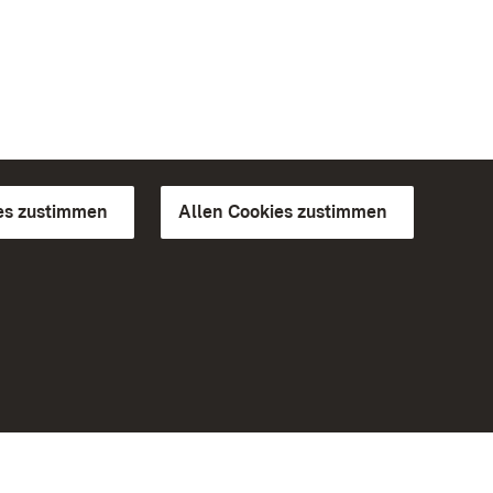
es zustimmen
Allen Cookies zustimmen
d Gärten
Weiteres
Portal
Monumente
Besuchen Sie uns auf Facebook