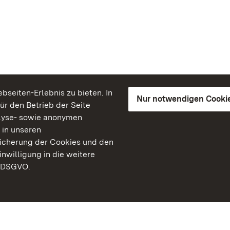
seiten-Erlebnis zu bieten. In
Nur notwendigen Cooki
für den Betrieb der Seite
lyse- sowie anonymen
 in unseren
peicherung der Cookies und den
inwilligung in die weitere
) DSGVO.
Staatliche Schlösser un
Baden-Württemberg
Kontakt
FAQ