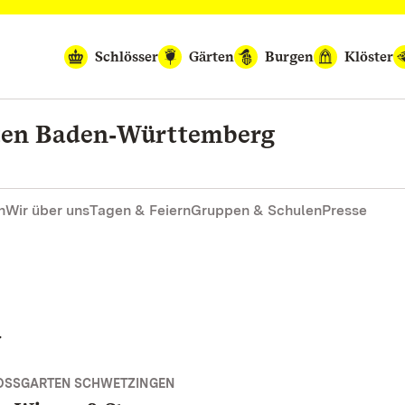
Schlösser
Gärten
Burgen
Klöster
rten Baden‑Württemberg
n
Wir über uns
Tagen & Feiern
Gruppen & Schulen
Presse
d
OSSGARTEN SCHWETZINGEN