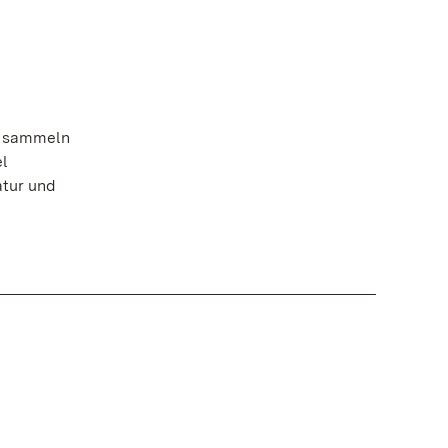
, sammeln
el
atur und