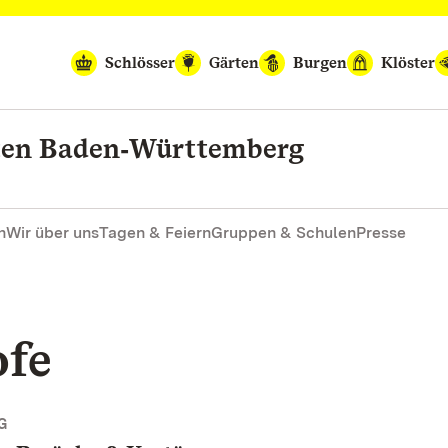
Schlösser
Gärten
Burgen
Klöster
rten Baden‑Württemberg
n
Wir über uns
Tagen & Feiern
Gruppen & Schulen
Presse
ofe
G