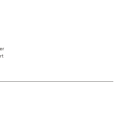
er
rt