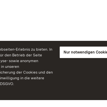
seiten-Erlebnis zu bieten. In
Nur notwendigen Cooki
für den Betrieb der Seite
lyse- sowie anonymen
 in unseren
peicherung der Cookies und den
inwilligung in die weitere
) DSGVO.
Staatliche Schlösser un
Baden-Württemberg
Kontakt