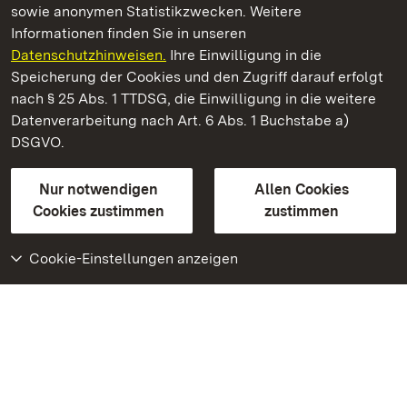
sowie anonymen Statistikzwecken. Weitere
Informationen finden Sie in unseren
Datenschutzhinweisen.
Ihre Einwilligung in die
Staatliche Schlösser und Gärten Baden‑Württemberg
Speicherung der Cookies und den Zugriff darauf erfolgt
nach § 25 Abs. 1 TTDSG, die Einwilligung in die weitere
Staatliche Schlösser und Gärten Baden-Württemberg
Datenverarbeitung nach Art. 6 Abs. 1 Buchstabe a)
DSGVO.
Kontakt
FAQ
Impressum
Datenschutz
Gebärdensprache
Leichte Sprache
Erklärung zur Barrierefreiheit
Nur notwendigen
Allen Cookies
BITV-konform (geprüfte Seiten)
Cookies zustimmen
zustimmen
Cookie-Einstellungen anzeigen
Weiteres
Portal
Monumente
Besuchen Sie uns auf
Facebook
Besuchen Sie uns auf
Instagram
Besuchen Sie uns auf