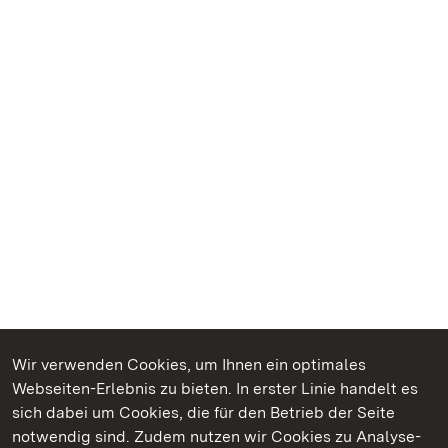
Wir verwenden Cookies, um Ihnen ein optimales
Webseiten-Erlebnis zu bieten. In erster Linie handelt es
Kommen. Staunen. Genießen.
sich dabei um Cookies, die für den Betrieb der Seite
notwendig sind. Zudem nutzen wir Cookies zu Analyse-