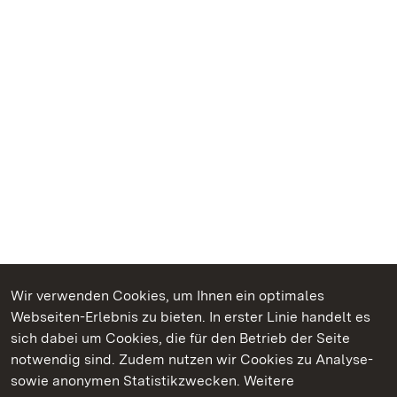
Wir verwenden Cookies, um Ihnen ein optimales
Webseiten-Erlebnis zu bieten. In erster Linie handelt es
Kommen. Staunen. Genießen.
sich dabei um Cookies, die für den Betrieb der Seite
notwendig sind. Zudem nutzen wir Cookies zu Analyse-
sowie anonymen Statistikzwecken. Weitere