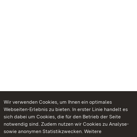
Wir verwenden Cookies, um Ihnen ein optimales
Webseiten-Erlebnis zu bieten. In erster Linie handelt es
Kommen. Staunen. Genießen.
sich dabei um Cookies, die für den Betrieb der Seite
notwendig sind. Zudem nutzen wir Cookies zu Analyse-
sowie anonymen Statistikzwecken. Weitere