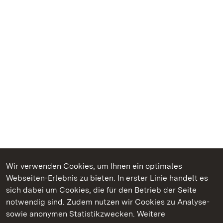
Wir verwenden Cookies, um Ihnen ein optimales
Webseiten-Erlebnis zu bieten. In erster Linie handelt es
Kommen. Staunen. Genießen.
sich dabei um Cookies, die für den Betrieb der Seite
notwendig sind. Zudem nutzen wir Cookies zu Analyse-
sowie anonymen Statistikzwecken. Weitere