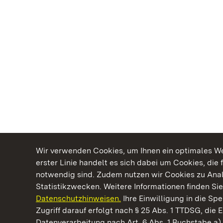
Wir verwenden Cookies, um Ihnen ein optimales Web
erster Linie handelt es sich dabei um Cookies, die 
notwendig sind. Zudem nutzen wir Cookies zu Ana
Statistikzwecken. Weitere Informationen finden Sie
Datenschutzhinweisen.
Ihre Einwilligung in die S
Kommen. Staunen. Genießen.
Zugriff darauf erfolgt nach § 25 Abs. 1 TTDSG, die E
Datenverarbeitung nach Art. 6 Abs. 1 Buchstabe a