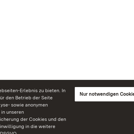
seiten-Erlebnis zu bieten. In
Nur notwendigen Cooki
für den Betrieb der Seite
lyse- sowie anonymen
 in unseren
peicherung der Cookies und den
inwilligung in die weitere
) DSGVO.