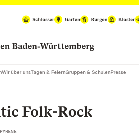
Schlösser
Gärten
Burgen
Klöster
rten Baden‑Württemberg
n
Wir über uns
Tagen & Feiern
Gruppen & Schulen
Presse
ltic Folk-Rock
 PYRENE